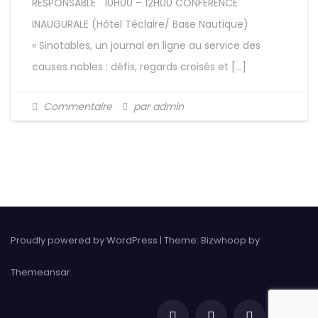
RESPONSABLE 10H00 – 12H00 CONFERENCE
INAUGURALE (Hôtel Téclaire/ Base Nautique)
« Sinotables, un journal en ligne au service des
causes nobles : défis, regards croisés et […]
Commentaire
par admin
Proudly powered by WordPress
|
Theme: Bizwhoop by
Themeansar
.