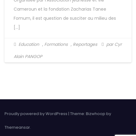
Organisée par l’Association jeunesse et vie
Cameroun et la fondation Zacharias Tanee
Fomum, il est question de susciter au milieu des
[…]
Education
,
Formations
,
Reportages
par Cyr
Alain PANGOP
Proudly powered by WordPress
|
Theme: Bizwhoop by
Themeansar
.