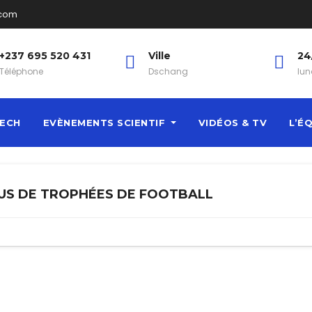
.com
+237 695 520 431
Ville
24
Téléphone
Dschang
lun
ECH
EVÈNEMENTS SCIENTIF
VIDÉOS & TV
L’É
PLUS DE TROPHÉES DE FOOTBALL