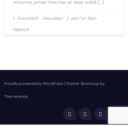
retournez jamais chercher un objet oublié […]
Document
,
Education
par Cyr Alain
PANGOP
Proudly powered by WordPress
|
Theme: Bizwhoop by
Themeansar
.