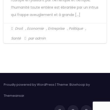
l’Europe en passant par l’Amérique et l’Afrique,
l’humanité toute entière est ébranlée par un intrus
qui frappe aveuglement et à grande […]
Droit
,
Economie
,
Entreprise
,
Politique
,
Santé
par admin
Proudly powered by WordPress
|
Theme: Bizwhoop by
Themeansar
.