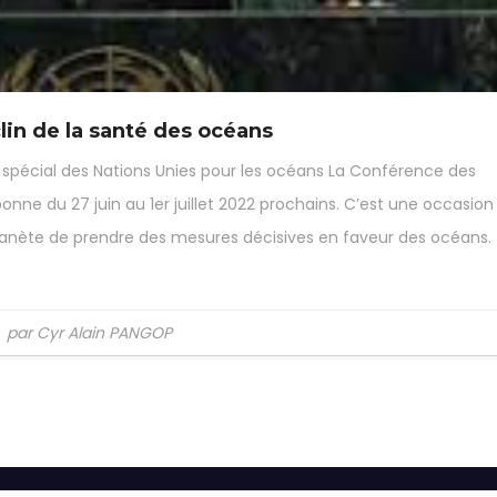
lin de la santé des océans
spécial des Nations Unies pour les océans La Conférence des
bonne du 27 juin au 1er juillet 2022 prochains. C’est une occasion
planète de prendre des mesures décisives en faveur des océans.
par Cyr Alain PANGOP