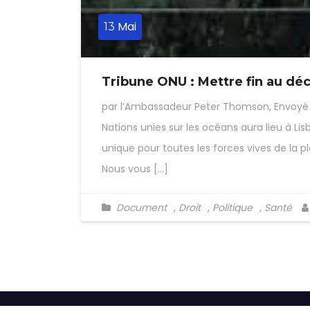
Mai
13
Tribune ONU : Mettre fin au déc
par l’Ambassadeur Peter Thomson, Envoyé 
Nations unies sur les océans aura lieu à Lis
unique pour toutes les forces vives de la 
Nous vous […]
Document
,
Droit
,
Politique
,
Santé