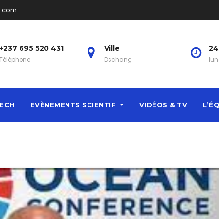
l.com
+237 695 520 431
Ville
24
Téléphone
Dschang
lun
ECH
EVÈNEMENTS SCIENTIF
VIDÉOS & TV
L’É