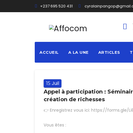
Aller
+237 695 520 431
cyralainpangop@gmail
au
contenu
principal
ACCUEIL
A LA UNE
ARTICLES
T
Juil
15
Appel à participation : Séminair
création de richesses
👉 Enregistrez vous ici: https://forms.gle/
Vous êtes :