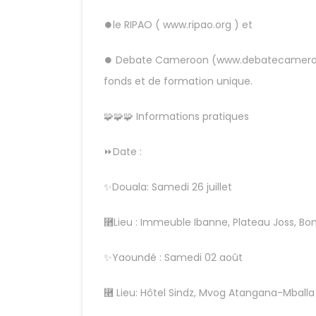
⏺le RIPAO ( www.ripao.org ) et
⏺ Debate Cameroon (www.debatecameroon.
fonds et de formation unique.
🧩🧩🧩 Informations pratiques
⏩Date :
✨Douala: Samedi 26 juillet
⿫Lieu : Immeuble Ibanne, Plateau Joss, B
✨Yaoundé : Samedi 02 août
⿫ Lieu: Hôtel Sindz, Mvog Atangana-Mballa