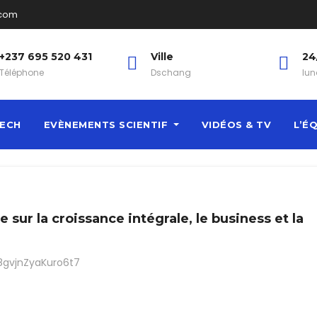
.com
+237 695 520 431
Ville
24
Téléphone
Dschang
lun
ECH
EVÈNEMENTS SCIENTIF
VIDÉOS & TV
L’É
e sur la croissance intégrale, le business et la
Li8gvjnZyaKuro6t7