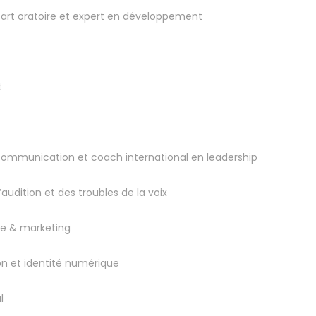
 art oratoire et expert en développement
t
 communication et coach international en leadership
udition et des troubles de la voix
re & marketing
on et identité numérique
l