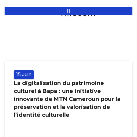
Aller
au
contenu
principal
Juin
15
La digitalisation du patrimoine
culturel à Bapa : une initiative
innovante de MTN Cameroun pour la
préservation et la valorisation de
l’identité culturelle