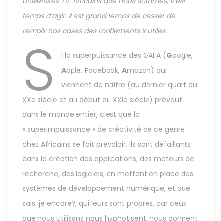
Universités TV. Africains que nous sommes, il est
temps d’agir. Il est grand temps de cesser de
remplir nos cases des ronflements inutiles.
S
i la superpuissance des GAFA (
G
oogle,
A
pple,
F
acebook,
A
mazon) qui
viennent de naître (au dernier quart du
XXe siècle et au début du XXIe siècle) prévaut
dans le monde entier, c’est que la
« superimpuissance » de créativité de ce genre
chez Africains se fait prévaloir. Ils sont défaillants
dans la création des applications, des moteurs de
recherche, des logiciels, en mettant en place des
systèmes de développement numérique, et que
sais-je encore?, qui leurs sont propres, car ceux
que nous utilisons nous hypnotisent, nous donnent