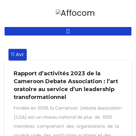
Aller
au
contenu
principal
Avr
11
Rapport d’activités 2023 de la
Cameroon Debate Association : l’art
oratoire au service d’un leadership
transformationnel
Fondée en 2009, la Cameroon Debate Association
(CDA) est un réseau national de plus de 1000
membres comprenant des organisations de la
société civile, des institutions scolaires et des